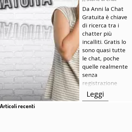
Da Anni la Chat
Gratuita è chiave
di ricerca tra i
chatter più
incalliti. Gratis lo
sono quasi tutte
le chat, poche
quelle realmente
senza
registrazione
Leggi
Salta blocco Articoli recenti
Articoli recenti