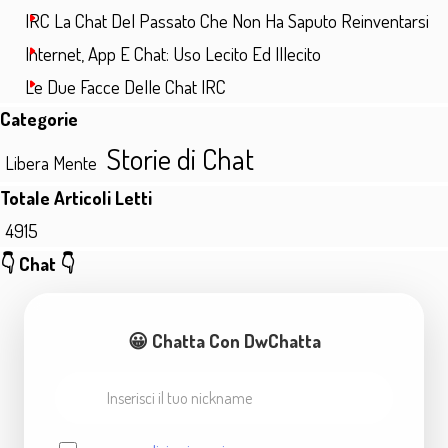
IRC La Chat Del Passato Che Non Ha Saputo Reinventarsi
Internet, App E Chat: Uso Lecito Ed Illecito
Le Due Facce Delle Chat IRC
Salta blocco Categorie
Categorie
Storie di Chat
Libera Mente
Salta blocco Totale Articoli Letti
Totale Articoli Letti
4915
Salta blocco 👇 Chat 👇
👇 Chat 👇
😀 Chatta Con DwChatta