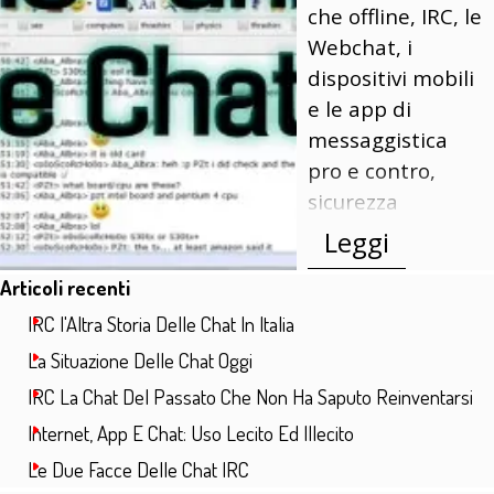
che offline, IRC, le
Webchat, i
dispositivi mobili
e le app di
messaggistica
pro e contro,
sicurezza
Leggi
Salta blocco Articoli recenti
Articoli recenti
IRC l'Altra Storia Delle Chat In Italia
La Situazione Delle Chat Oggi
IRC La Chat Del Passato Che Non Ha Saputo Reinventarsi
Internet, App E Chat: Uso Lecito Ed Illecito
Le Due Facce Delle Chat IRC