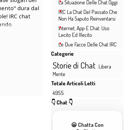
La Situazione Delle Chat Oggi
ento" dura dal
IRC La Chat Del Passato Che
le! IRC chat
Non Ha Saputo Reinventarsi
tando.
Internet, App E Chat: Uso
Lecito Ed Illecito
Le Due Facce Delle Chat IRC
Salta blocco Categorie
Categorie
Storie di Chat
Libera
Mente
Salta blocco Totale Articoli Lett
Totale Articoli Letti
4955
Salta blocco 👇 Chat 👇
👇 Chat 👇
😀 Chatta Con