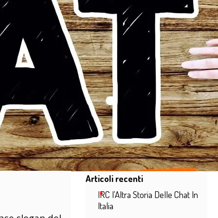
Salta blocco Articoli recenti
Articoli recenti
IRC l'Altra Storia Delle Chat In
Italia
rase slogan del