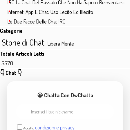
IRC La Chat Del Passato Che Non Ha Saputo Reinventarsi
Internet, App E Chat: Uso Lecito Ed Illecito
Le Due Facce Delle Chat IRC
Salta blocco Categorie
Categorie
Storie di Chat
Libera Mente
Salta blocco Totale Articoli Letti
Totale Articoli Letti
5570
Salta blocco 👇 Chat 👇
👇 Chat 👇
😀 Chatta Con DwChatta
condizioni e privacy
Accetto