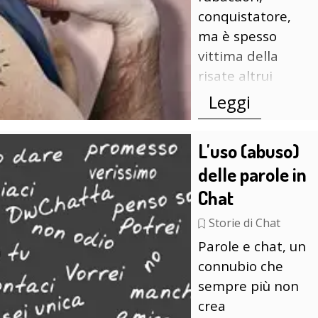
conquistatore,
ma è spesso
vittima della
risate altrui
Leggi
L'uso (abuso)
delle parole in
Chat
Storie di Chat
Parole e chat, un
connubio che
sempre più non
crea