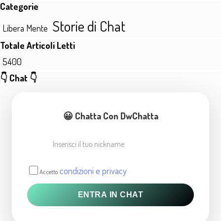
Salta blocco Categorie
Categorie
Storie di Chat
Libera Mente
Salta blocco Totale Articoli Letti
Totale Articoli Letti
5400
Salta blocco 👇 Chat 👇
👇 Chat 👇
😀 Chatta Con DwChatta
condizioni e privacy
Accetto
ENTRA IN CHAT