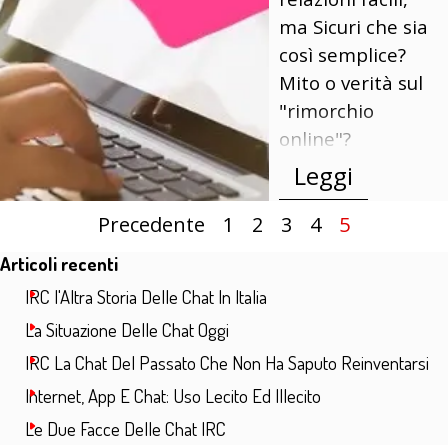
ma Sicuri che sia
così semplice?
Mito o verità sul
"rimorchio
online"?
Leggi
Precedente
Vai a pagina:
1
Vai a pagina:
2
Vai a pagina:
3
Vai a pagina:
4
Pagina corr
5
Salta blocco Articoli recenti
Articoli recenti
IRC l'Altra Storia Delle Chat In Italia
La Situazione Delle Chat Oggi
IRC La Chat Del Passato Che Non Ha Saputo Reinventarsi
Internet, App E Chat: Uso Lecito Ed Illecito
Le Due Facce Delle Chat IRC