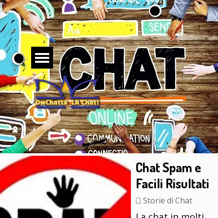
Vai ai contenuti
Salta menù
Chat Spam e
Facili Risultati
Storie di Chat
La chat in molti