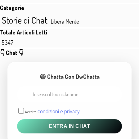
Salta blocco Categorie
Categorie
Storie di Chat
Libera Mente
Salta blocco Totale Articoli Letti
Totale Articoli Letti
5347
Salta blocco 👇 Chat 👇
👇 Chat 👇
😀 Chatta Con DwChatta
condizioni e privacy
Accetto
ENTRA IN CHAT