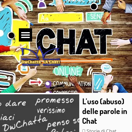
Vai ai contenuti
Salta menù
L'uso (abuso)
delle parole in
Chat
Storie di Chat