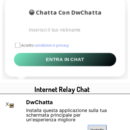
😀 Chatta Con DwChatta
Accetto
condizioni e privacy
ENTRA IN CHAT
Internet Relay Chat
DwChatta
X
Blog
Installa questa applicazione sulla tua
schermata principale per
Guida Della Chat
un'esperienza migliore
Regole Della Chat