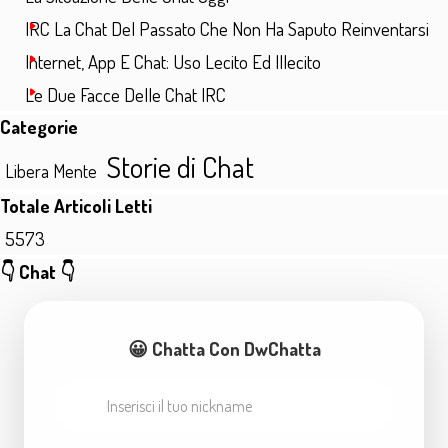
IRC La Chat Del Passato Che Non Ha Saputo Reinventarsi
Internet, App E Chat: Uso Lecito Ed Illecito
Le Due Facce Delle Chat IRC
Salta blocco Categorie
Categorie
Storie di Chat
Libera Mente
Salta blocco Totale Articoli Letti
Totale Articoli Letti
5573
Salta blocco 👇 Chat 👇
👇 Chat 👇
😀 Chatta Con DwChatta