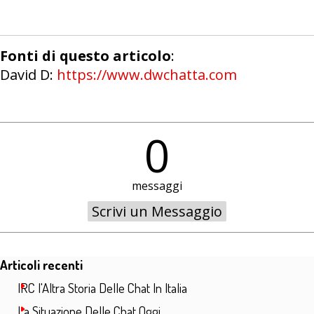
Fonti di questo articolo
:
David D:
https://www.dwchatta.com
0
messaggi
Salta blocco Articoli recenti
Articoli recenti
IRC l'Altra Storia Delle Chat In Italia
La Situazione Delle Chat Oggi