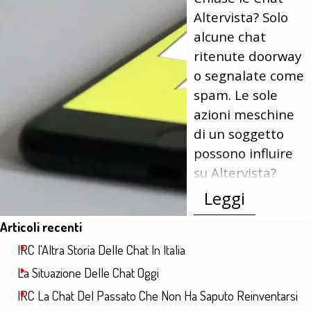
Altervista? Solo
alcune chat
ritenute doorway
o segnalate come
spam. Le sole
azioni meschine
di un soggetto
possono influire
su Altervista?
Leggi
Salta blocco Articoli recenti
Articoli recenti
IRC l'Altra Storia Delle Chat In Italia
La Situazione Delle Chat Oggi
IRC La Chat Del Passato Che Non Ha Saputo Reinventarsi