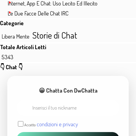
Internet, App E Chat: Uso Lecito Ed Illecito
Le Due Facce Delle Chat IRC
Salta blocco Categorie
Categorie
Storie di Chat
Libera Mente
Salta blocco Totale Articoli Letti
Totale Articoli Letti
5343
Salta blocco 👇 Chat 👇
👇 Chat 👇
😀 Chatta Con DwChatta
condizioni e privacy
Accetto