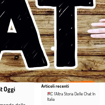
Salta blocco Articoli recenti
Articoli recenti
t Oggi
IRC l'Altra Storia Delle Chat In
Italia
l mondo delle