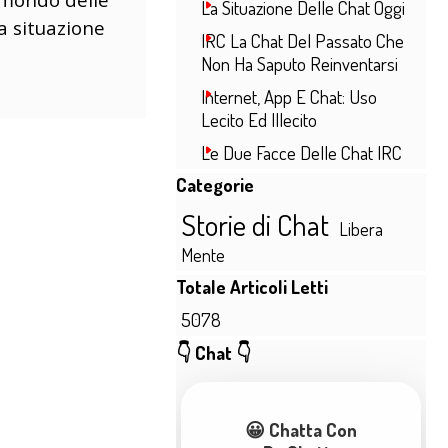
La Situazione Delle Chat Oggi
a situazione
IRC La Chat Del Passato Che
Non Ha Saputo Reinventarsi
Internet, App E Chat: Uso
Lecito Ed Illecito
Le Due Facce Delle Chat IRC
Salta blocco Categorie
Categorie
Storie di Chat
Libera
Mente
Salta blocco Totale Articoli Lett
Totale Articoli Letti
5078
Salta blocco 👇 Chat 👇
👇 Chat 👇
😀 Chatta Con