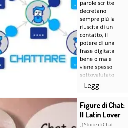
parole scritte
decretano
sempre più la
riuscita di un
contatto, il
potere di una
frase digitata
bene o male
viene spesso
sottovalutato
Leggi
Figure di Chat:
Il Latin Lover
Storie di Chat