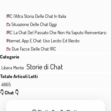
IRC l'Altra Storia Delle Chat In Italia
La Situazione Delle Chat Oggi
IRC La Chat Del Passato Che Non Ha Saputo Reinventarsi
Internet, App E Chat: Uso Lecito Ed Illecito
Le Due Facce Delle Chat IRC
Salta blocco Categorie
Categorie
Storie di Chat
Libera Mente
Salta blocco Totale Articoli Letti
Totale Articoli Letti
4865
Salta blocco 👇 Chat 👇
👇 Chat 👇