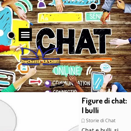
Vai ai contenuti
Salta menù
Figure di chat:
I bulli
Storie di Chat
Chat e bulli, si