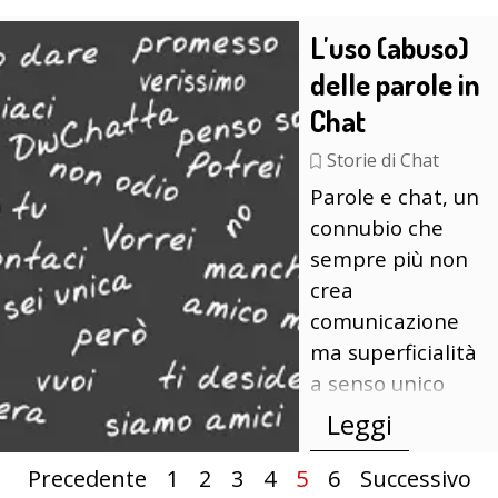
L'uso (abuso)
delle parole in
Chat
Storie di Chat
Parole e chat, un
connubio che
sempre più non
crea
comunicazione
ma superficialità
a senso unico
Leggi
Precedente
Vai a pagina:
1
Vai a pagina:
2
Vai a pagina:
3
Vai a pagina:
4
Pagina corrente:
5
Vai a pagina:
6
Successivo