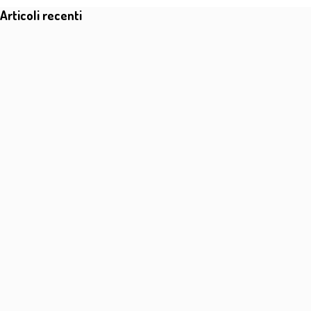
Salta blocco Articoli recenti
Articoli recenti