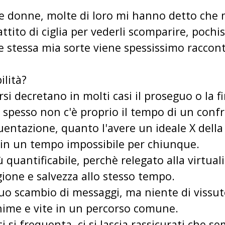
 e donne, molte di loro mi hanno detto che
tito di ciglia per vederli scomparire, pochis
e stessa mia sorte viene spessissimo raccont
ilità?
rsi decretano in molti casi il proseguo o la 
 spesso non c'è proprio il tempo di un conf
uentazione, quanto l'avere un ideale X dell
e in un tempo impossibile per chiunque.
 quantificabile, perchè relegato alla virtuali
gione e salvezza allo stesso tempo.
nuo scambio di messaggi, ma niente di vissu
anime e vite in un percorso comune.
e ci si frequenta, ci si lascia rassicurati che 