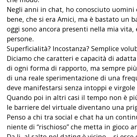
Negli anni in chat, ho conosciuto uomini
bene, che si era Amici, ma è bastato un bat
oggi sono ancora presenti nella mia vita, 
persone.
Superficialità? Incostanza? Semplice volub
Diciamo che caratteri e capacità di adatta
di ogni forma di rapporto, ma sempre più
di una reale sperimentazione di una freq
deve manifestarsi senza intoppi e virgol
Quando poi in altri casi il tempo non è più
le barriere del virtuale diventano una pri
Penso a chi tra social e chat ha un conti
niente di “rischioso” che metta in gioco 
Da li, al salto nel dating è vicino... si esc