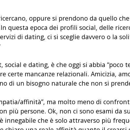
i ricercano, oppure si prendono da quello che 
 questa epoca dei profili social, delle ricerc
 servizi di dating, ci si sceglie davvero o la s
?
social e dating, è che oggi si abbia “poco 
re certe mancanze relazionali. Amicizia, am
ano di un bisogno naturale che non si prend
mpatia/affinità”, ma molto meno di confronti
on più persone. Ok, non ci sono esami da s
 è innegabile che è solo attraverso più freq
ne chiaro una reale affinità quanto il crearsi