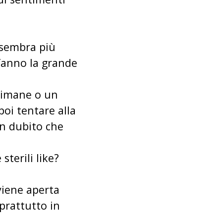
i sembra più
 fanno la grande
timane o un
poi tentare alla
on dubito che
terili like?
 viene aperta
prattutto in