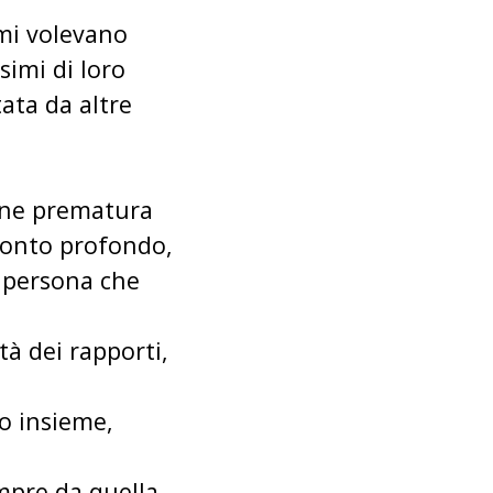
 mi volevano
simi di loro
ata da altre
fine prematura
ronto profondo,
a persona che
tà dei rapporti,
to insieme,
sempre da quella