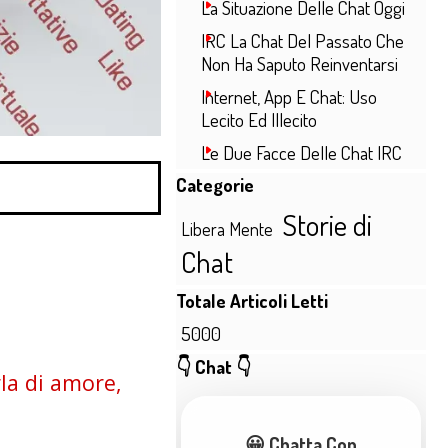
La Situazione Delle Chat Oggi
IRC La Chat Del Passato Che
Non Ha Saputo Reinventarsi
Internet, App E Chat: Uso
Lecito Ed Illecito
Le Due Facce Delle Chat IRC
Salta blocco Categorie
Categorie
Storie di
Libera Mente
Chat
Salta blocco Totale Articoli Lett
Totale Articoli Letti
5000
Salta blocco 👇 Chat 👇
👇 Chat 👇
la di amore,
😀 Chatta Con