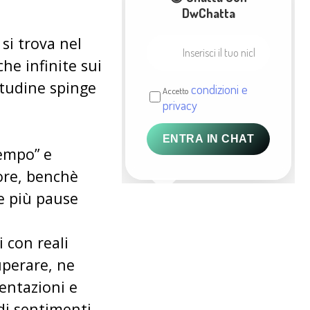
DwChatta
si trova nel
he infinite sui
olitudine spinge
condizioni e
Accetto
privacy
ENTRA IN CHAT
tempo” e
ore, benchè
e più pause
 con reali
uperare, ne
uentazioni e
 di sentimenti