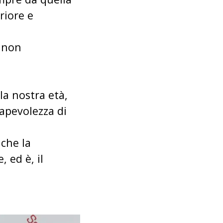
riore e
l non
a nostra età,
apevolezza di
 che la
 ed è, il